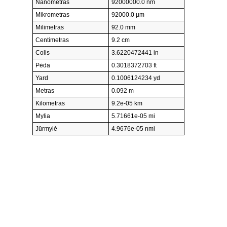
Nanometras
92000000.0 nm
Mikrometras
92000.0 µm
Milimetras
92.0 mm
Centimetras
9.2 cm
Colis
3.6220472441 in
Pėda
0.3018372703 ft
Yard
0.1006124234 yd
Metras
0.092 m
Kilometras
9.2e-05 km
Mylia
5.71661e-05 mi
Jūrmylė
4.9676e-05 nmi